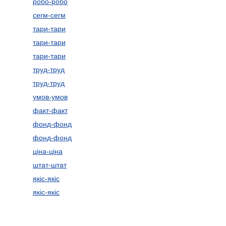
робо-робо
сегм-сегм
тари-тари
тари-тари
тари-тари
труд-труд
труд-труд
умов-умов
факт-факт
фонд-фонд
фонд-фонд
ціна-ціна
штат-штат
якіс-якіс
якіс-якіс