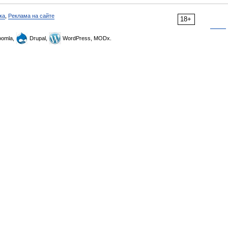
ка
,
Реклама на сайте
18+
omla,
Drupal,
WordPress, MODx.