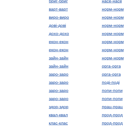
бриг-бриг
насе-насе
варт-варт
норм-норм
виро-виро
норм-норм
дові-дові
норм-норм
дохо-дохо
норм-норм
екон-екон
норм-норм
екон-екон
норм-норм
зайн-зайн
норм-норм
зайн-зайн
орга-орга
заро-заро
орга-орга
заро-заро
поді-поді
заро-заро
попи-попи
заро-заро
попи-попи
здор-здор
прац-прац
квал-квал
прод-прод
клас-клас
прод-прод