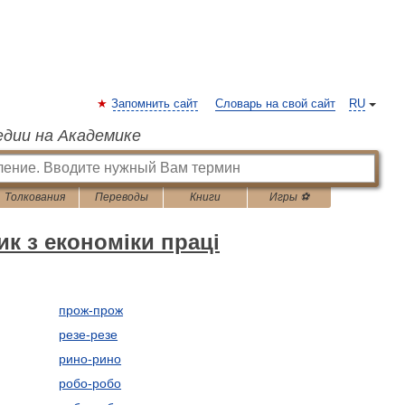
Запомнить сайт
Словарь на свой сайт
RU
едии на Академике
Толкования
Переводы
Книги
Игры ⚽
к з економіки праці
прож-прож
резе-резе
рино-рино
робо-робо