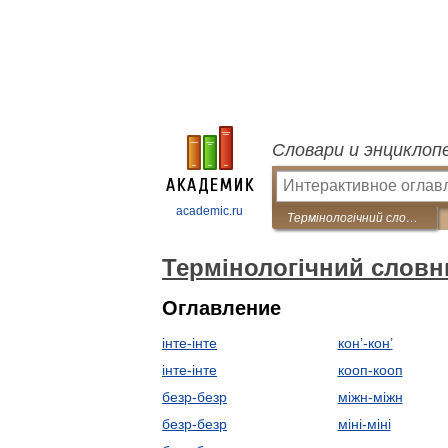
Словари и энциклоп
academic.ru
Термінологічний словник з економіки праці
Термінологічний словни
Оглавление
інте-інте
кон’-кон’
інте-інте
кооп-кооп
безр-безр
міжн-міжн
безр-безр
міні-міні